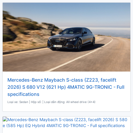
Mercedes-Benz Maybach S-class (Z223, facelift
2026) S 680 V12 (621 Hp) 4MATIC 9G-TRONIC - Full
specifications
Loại xe: Sedan | Hộp số: | Loại dẫn động: All wheel drive (4x4)