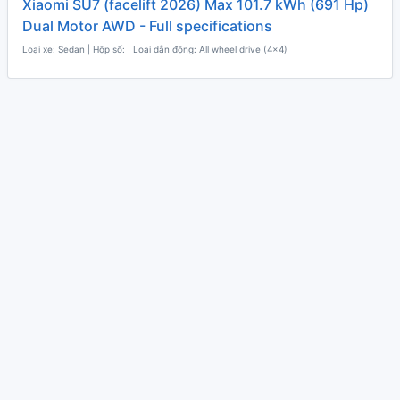
Xiaomi SU7 (facelift 2026) Max 101.7 kWh (691 Hp)
Dual Motor AWD - Full specifications
Loại xe: Sedan | Hộp số: | Loại dẫn động: All wheel drive (4x4)