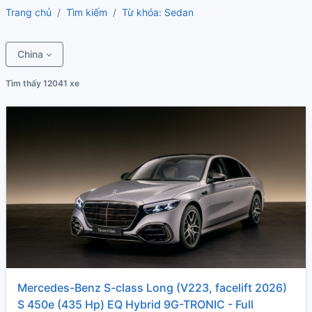
Trang chủ
Tìm kiếm
Từ khóa: Sedan
China
Tìm thấy 12041 xe
Mercedes-Benz S-class Long (V223, facelift 2026)
S 450e (435 Hp) EQ Hybrid 9G-TRONIC - Full