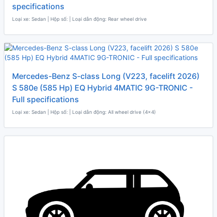
specifications
Loại xe: Sedan | Hộp số: | Loại dẫn động: Rear wheel drive
Mercedes-Benz S-class Long (V223, facelift 2026)
S 580e (585 Hp) EQ Hybrid 4MATIC 9G-TRONIC -
Full specifications
Loại xe: Sedan | Hộp số: | Loại dẫn động: All wheel drive (4x4)