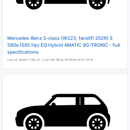
Mercedes-Benz S-class (W223, facelift 2026) S
580e (585 Hp) EQ Hybrid 4MATIC 9G-TRONIC - Full
specifications
Loại xe: Sedan | Hộp số: | Loại dẫn động: All wheel drive (4x4)