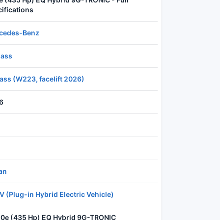
ifications
cedes-Benz
lass
ass (W223, facelift 2026)
6
an
 (Plug-in Hybrid Electric Vehicle)
50e (435 Hp) EQ Hybrid 9G-TRONIC