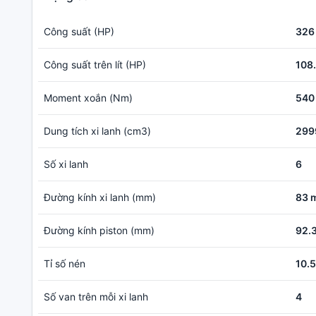
Công suất (HP)
326
Công suất trên lít (HP)
108.
Moment xoắn (Nm)
540
Dung tích xi lanh (cm3)
299
Số xi lanh
6
Đường kính xi lanh (mm)
83 
Đường kính piston (mm)
92.
Tỉ số nén
10.5
Số van trên mỗi xi lanh
4