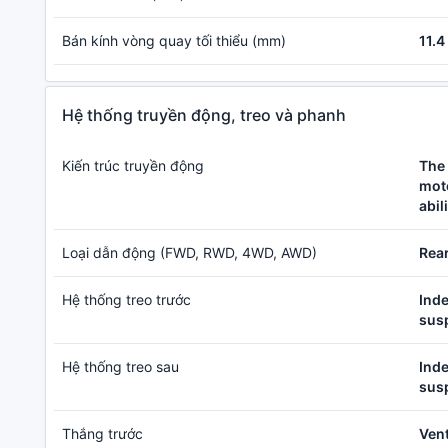
Bán kính vòng quay tối thiểu (mm)
11.4
Hệ thống truyền động, treo và phanh
Kiến trúc truyền động
The 
moto
abil
Loại dẫn động (FWD, RWD, 4WD, AWD)
Rear
Hệ thống treo trước
Inde
sus
Hệ thống treo sau
Inde
sus
Thắng trước
Vent