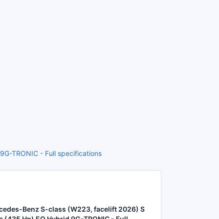
9G-TRONIC - Full specifications
cedes-Benz S-class (W223, facelift 2026) S
e (435 Hp) EQ Hybrid 9G-TRONIC - Full