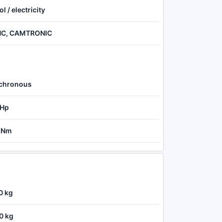
ol / electricity
C, CAMTRONIC
chronous
 Hp
 Nm
0 kg
0 kg