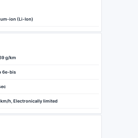
ium-ion (Li-Ion)
69 g/km
o 6e-bis
sec
km/h, Electronically limited