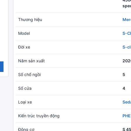
spec
Thương hiệu
Mer
Model
S-C
Đời xe
S-cl
Năm sản xuất
202
Số chổ ngồi
5
Số cửa
4
Loại xe
Sed
Kiến trúc truyền động
PHEV
Động cơ
S 4