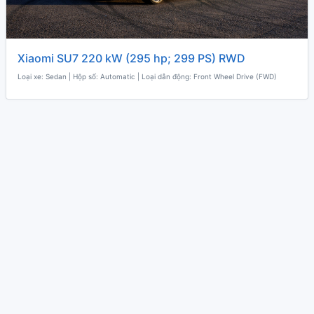
Xiaomi SU7 220 kW (295 hp; 299 PS) RWD
Loại xe: Sedan | Hộp số: Automatic | Loại dẫn động: Front Wheel Drive (FWD)