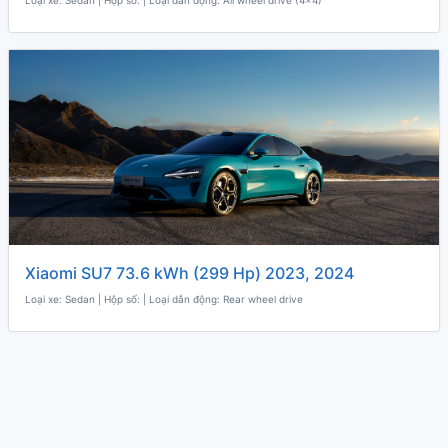
Loại xe: Sedan | Hộp số: | Loại dẫn động: All wheel drive (4x4)
Xiaomi SU7 73.6 kWh (299 Hp) 2023, 2024
Loại xe: Sedan | Hộp số: | Loại dẫn động: Rear wheel drive