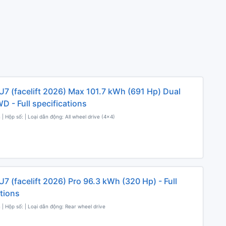
U7 (facelift 2026) Max 101.7 kWh (691 Hp) Dual
D - Full specifications
 | Hộp số: | Loại dẫn động: All wheel drive (4x4)
7 (facelift 2026) Pro 96.3 kWh (320 Hp) - Full
ations
 | Hộp số: | Loại dẫn động: Rear wheel drive