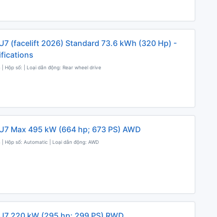
U7 (facelift 2026) Standard 73.6 kWh (320 Hp) -
ifications
 | Hộp số: | Loại dẫn động: Rear wheel drive
U7 Max 495 kW (664 hp; 673 PS) AWD
n | Hộp số: Automatic | Loại dẫn động: AWD
U7 220 kW (295 hp; 299 PS) RWD