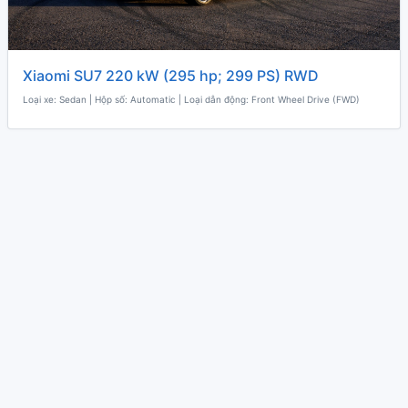
Xiaomi SU7 220 kW (295 hp; 299 PS) RWD
Loại xe: Sedan | Hộp số: Automatic | Loại dẫn động: Front Wheel Drive (FWD)