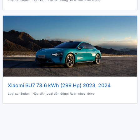
Loại xe: Sedan | Hộp số: | Loại dẫn động: All wheel drive (4x4)
Xiaomi SU7 73.6 kWh (299 Hp) 2023, 2024
Loại xe: Sedan | Hộp số: | Loại dẫn động: Rear wheel drive