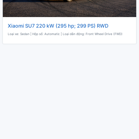
Xiaomi SU7 220 kW (295 hp; 299 PS) RWD
Loại xe: Sedan | Hộp số: Automatic | Loại dẫn động: Front Wheel Drive (FWD)