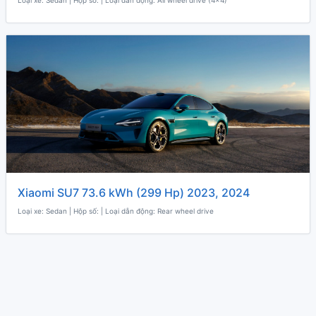
Loại xe: Sedan | Hộp số: | Loại dẫn động: All wheel drive (4x4)
Xiaomi SU7 73.6 kWh (299 Hp) 2023, 2024
Loại xe: Sedan | Hộp số: | Loại dẫn động: Rear wheel drive