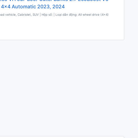
 4x4 Automatic 2023, 2024
oad vehicle, Cabriolet, SUV | Hộp số: | Loại dẫn động: All wheel drive (4x4)