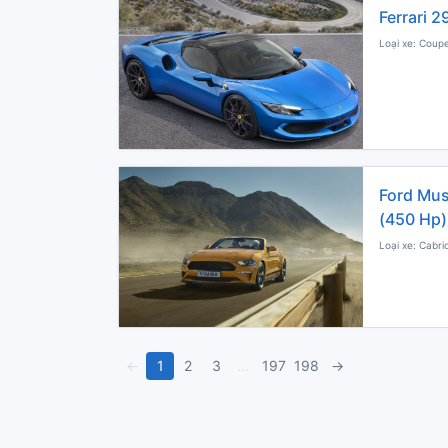
Ferrari 
Loại xe: Coupe
Ford Mus
(450 Hp)
Loại xe: Cabri
←
1
2
3
…
197
198
→