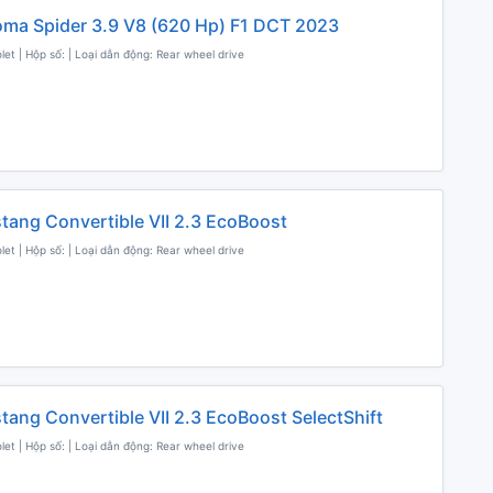
Roma Spider 3.9 V8 (620 Hp) F1 DCT 2023
olet | Hộp số: | Loại dẫn động: Rear wheel drive
tang Convertible VII 2.3 EcoBoost
olet | Hộp số: | Loại dẫn động: Rear wheel drive
tang Convertible VII 2.3 EcoBoost SelectShift
olet | Hộp số: | Loại dẫn động: Rear wheel drive