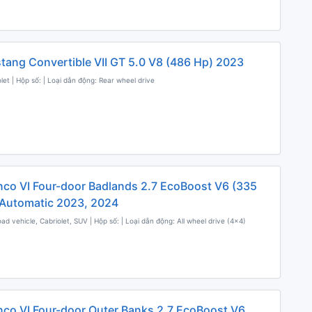
tang Convertible VII GT 5.0 V8 (486 Hp) 2023
olet | Hộp số: | Loại dẫn động: Rear wheel drive
nco VI Four-door Badlands 2.7 EcoBoost V6 (335
Automatic 2023, 2024
oad vehicle, Cabriolet, SUV | Hộp số: | Loại dẫn động: All wheel drive (4x4)
nco VI Four-door Outer Banks 2.7 EcoBoost V6