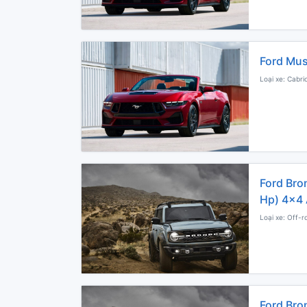
Ford Mus
Loại xe: Cabri
Ford Bro
Hp) 4x4 
Loại xe: Off-r
Ford Bro