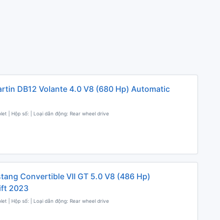
rtin DB12 Volante 4.0 V8 (680 Hp) Automatic
olet | Hộp số: | Loại dẫn động: Rear wheel drive
tang Convertible VII GT 5.0 V8 (486 Hp)
ift 2023
olet | Hộp số: | Loại dẫn động: Rear wheel drive