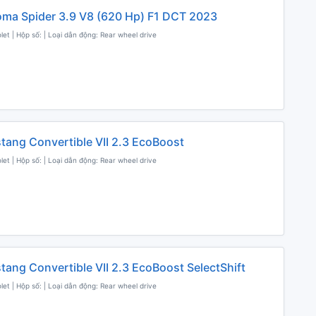
Roma Spider 3.9 V8 (620 Hp) F1 DCT 2023
olet | Hộp số: | Loại dẫn động: Rear wheel drive
tang Convertible VII 2.3 EcoBoost
olet | Hộp số: | Loại dẫn động: Rear wheel drive
tang Convertible VII 2.3 EcoBoost SelectShift
olet | Hộp số: | Loại dẫn động: Rear wheel drive