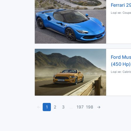
Ferrari 
Loại xe: Coupe
Ford Mus
(450 Hp)
Loại xe: Cabri
←
1
2
3
…
197
198
→