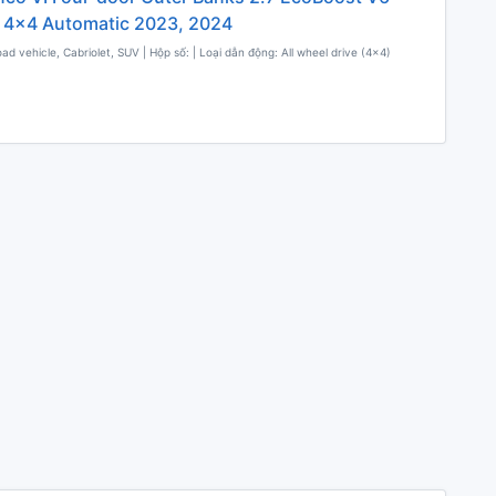
 4x4 Automatic 2023, 2024
oad vehicle, Cabriolet, SUV | Hộp số: | Loại dẫn động: All wheel drive (4x4)