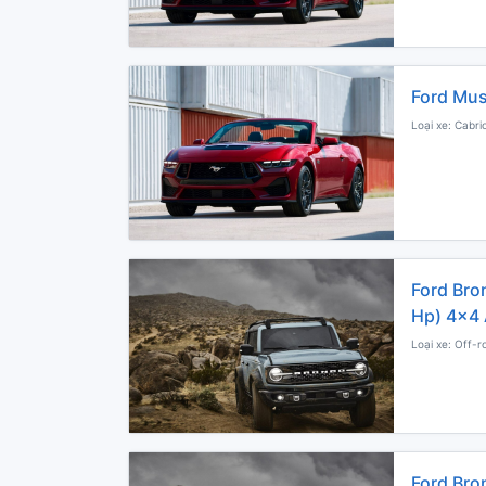
Ford Mus
Loại xe: Cabri
Ford Bro
Hp) 4x4 
Loại xe: Off-r
Ford Bro