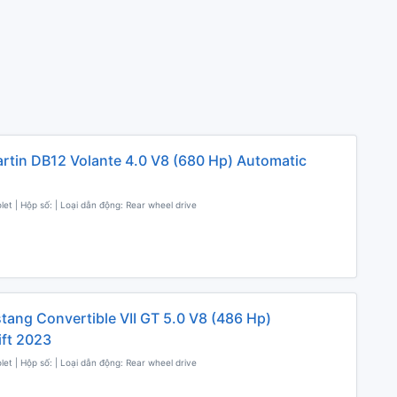
rtin DB12 Volante 4.0 V8 (680 Hp) Automatic
olet | Hộp số: | Loại dẫn động: Rear wheel drive
tang Convertible VII GT 5.0 V8 (486 Hp)
ift 2023
olet | Hộp số: | Loại dẫn động: Rear wheel drive