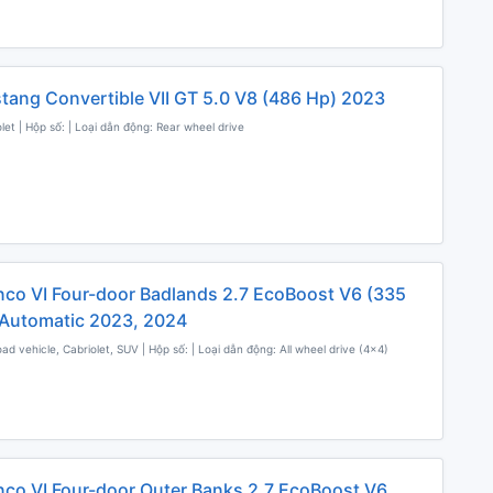
tang Convertible VII GT 5.0 V8 (486 Hp) 2023
olet | Hộp số: | Loại dẫn động: Rear wheel drive
nco VI Four-door Badlands 2.7 EcoBoost V6 (335
Automatic 2023, 2024
oad vehicle, Cabriolet, SUV | Hộp số: | Loại dẫn động: All wheel drive (4x4)
nco VI Four-door Outer Banks 2.7 EcoBoost V6