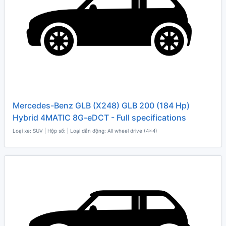
Mercedes-Benz GLB (X248) GLB 200 (184 Hp)
Hybrid 4MATIC 8G-eDCT - Full specifications
Loại xe: SUV | Hộp số: | Loại dẫn động: All wheel drive (4x4)