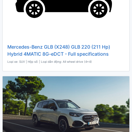
Mercedes-Benz GLB (X248) GLB 220 (211 Hp)
Hybrid 4MATIC 8G-eDCT - Full specifications
Loại xe: SUV | Hộp số: | Loại dẫn động: All wheel drive (4x4)