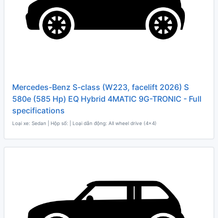
Mercedes-Benz S-class (W223, facelift 2026) S
580e (585 Hp) EQ Hybrid 4MATIC 9G-TRONIC - Full
specifications
Loại xe: Sedan | Hộp số: | Loại dẫn động: All wheel drive (4x4)