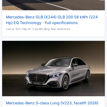
Mercedes-Benz GLB (X244) GLB 200 58 kWh (224
Hp) EQ Technology - Full specifications
Loại xe: SUV | Hộp số: | Loại dẫn động: Rear wheel drive
Mercedes-Benz S-class Long (V223, facelift 2026)