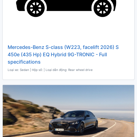
Mercedes-Benz S-class (W223, facelift 2026) S
450e (435 Hp) EQ Hybrid 9G-TRONIC - Full
specifications
Loại xe: Sedan | Hộp số: | Loại dẫn động: Rear wheel drive