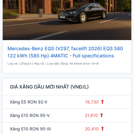
Mercedes-Benz EQS (V297, facelift 2026) EQS 580
122 kWh (585 Hp) 4MATIC - Full specifications
Loại xe: Liftback | Hộp số: | Loại dẫn động: All wheel drive (4x4)
GIÁ XĂNG DẦU MỚI NHẤT
(VNĐ/L)
Xăng E5 RON 92-II
19,730
Xăng E10 RON 95-V
21,610
Xăng E10 RON 95-III
20,410