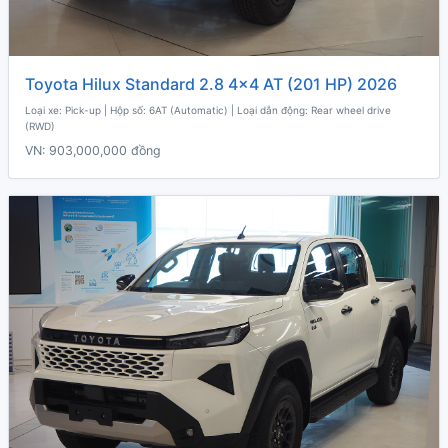
Toyota Hilux Standard 2.8 4x4 AT (201 HP) 2026
Loại xe: Pick-up | Hộp số: 6AT (Automatic) | Loại dẫn động: Rear wheel drive
(RWD)
VN:
903,000,000 đồng