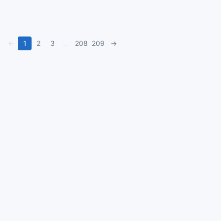
←
1
2
3
…
208
209
→