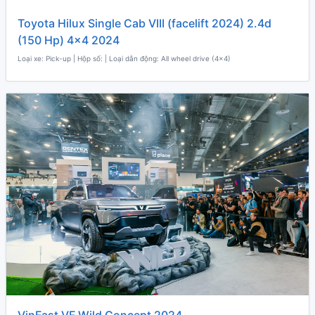
Toyota Hilux Single Cab VIII (facelift 2024) 2.4d
(150 Hp) 4x4 2024
Loại xe: Pick-up | Hộp số: | Loại dẫn động: All wheel drive (4x4)
VinFast VF Wild Concept 2024