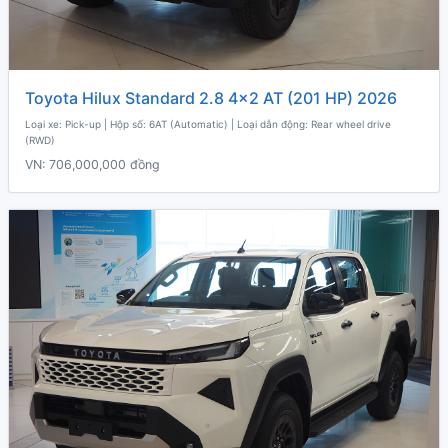
Toyota Hilux Standard 2.8 4x2 AT (201 HP) 2026
Loại xe: Pick-up | Hộp số: 6AT (Automatic) | Loại dẫn động: Rear wheel drive
(RWD)
VN:
706,000,000 đồng