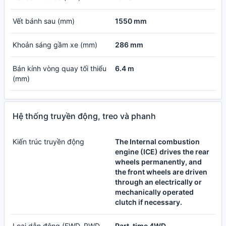
Vết bánh sau (mm)
1550 mm
Khoản sáng gầm xe (mm)
286 mm
Bán kính vòng quay tối thiểu
6.4 m
(mm)
Hệ thống truyền động, treo và phanh
Kiến trúc truyền động
The Internal combustion
engine (ICE) drives the rear
wheels permanently, and
the front wheels are driven
through an electrically or
mechanically operated
clutch if necessary.
Loại dẫn động (FWD, RWD,
Part-time 4WD