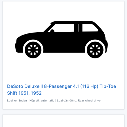
DeSoto Deluxe II 8-Passenger 4.1 (116 Hp) Tip-Toe
Shift 1951, 1952
Loại xe: Sedan | Hộp số: automatic | Loại dẫn động: Rear wheel drive