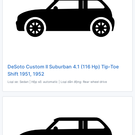
DeSoto Custom II Suburban 4.1 (116 Hp) Tip-Toe
Shift 1951, 1952
Loại xe: Sedan | Hộp số: automatic | Loại dẫn động: Rear wheel drive