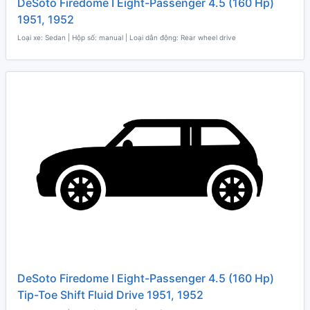
DeSoto Firedome I Eight-Passenger 4.5 (160 Hp)
1951, 1952
Loại xe: Sedan | Hộp số: manual | Loại dẫn động: Rear wheel drive
DeSoto Firedome I Eight-Passenger 4.5 (160 Hp)
Tip-Toe Shift Fluid Drive 1951, 1952