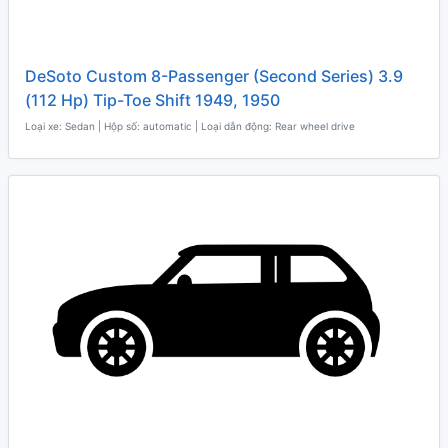
DeSoto Custom 8-Passenger (Second Series) 3.9
(112 Hp) Tip-Toe Shift 1949, 1950
Loại xe: Sedan | Hộp số: automatic | Loại dẫn động: Rear wheel drive