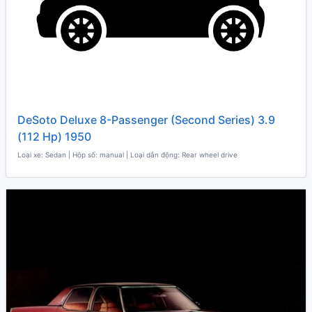
DeSoto Deluxe 8-Passenger (Second Series) 3.9
(112 Hp) 1950
Loại xe: Sedan | Hộp số: manual | Loại dẫn động: Rear wheel drive