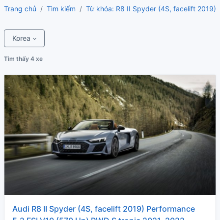
Trang chủ
Tìm kiếm
Từ khóa: R8 II Spyder (4S, facelift 2019)
Korea
Tìm thấy 4 xe
Audi R8 II Spyder (4S, facelift 2019) Performance