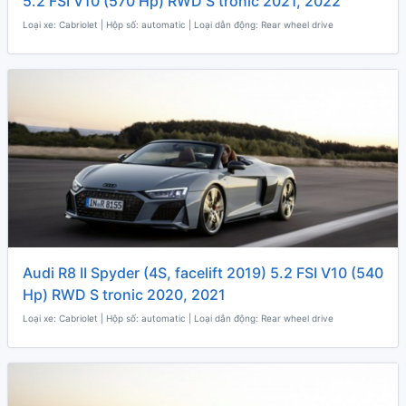
5.2 FSI V10 (570 Hp) RWD S tronic 2021, 2022
Loại xe: Cabriolet | Hộp số: automatic | Loại dẫn động: Rear wheel drive
Audi R8 II Spyder (4S, facelift 2019) 5.2 FSI V10 (540
Hp) RWD S tronic 2020, 2021
Loại xe: Cabriolet | Hộp số: automatic | Loại dẫn động: Rear wheel drive