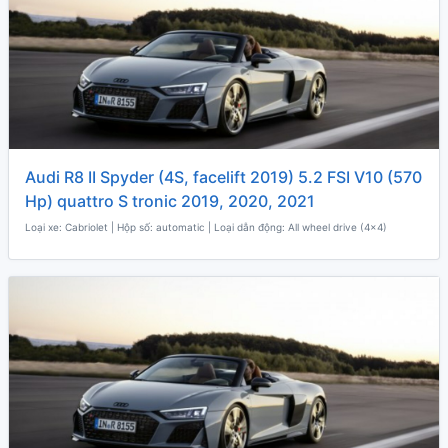
Audi R8 II Spyder (4S, facelift 2019) 5.2 FSI V10 (570
Hp) quattro S tronic 2019, 2020, 2021
Loại xe: Cabriolet | Hộp số: automatic | Loại dẫn động: All wheel drive (4x4)