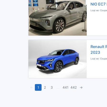
NIO EC7 
Loại xe: Coupe
Renault 
2023
Loại xe: Coupe
←
1
2
3
…
441
442
→