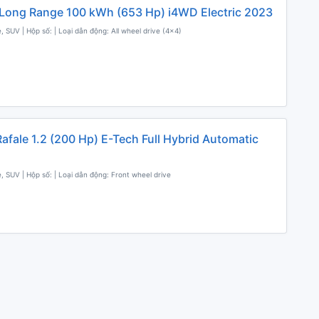
Long Range 100 kWh (653 Hp) i4WD Electric 2023
, SUV | Hộp số: | Loại dẫn động: All wheel drive (4x4)
Rafale 1.2 (200 Hp) E-Tech Full Hybrid Automatic
, SUV | Hộp số: | Loại dẫn động: Front wheel drive