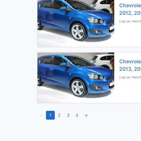
Chevrole
2012, 20
Loại xe: Hatch
Chevrole
2013, 20
Loại xe: Hatch
←
1
2
3
4
→