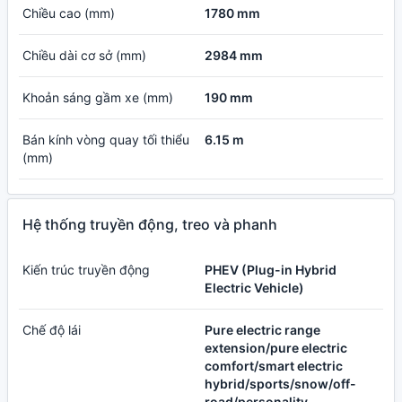
Chiều cao (mm)
1780 mm
Chiều dài cơ sở (mm)
2984 mm
Khoản sáng gầm xe (mm)
190 mm
Bán kính vòng quay tối thiểu
6.15 m
(mm)
Hệ thống truyền động, treo và phanh
Kiến trúc truyền động
PHEV (Plug-in Hybrid
Electric Vehicle)
Chế độ lái
Pure electric range
extension/pure electric
comfort/smart electric
hybrid/sports/snow/off-
road/personality